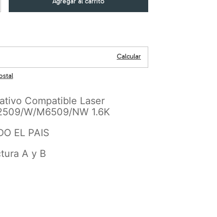
Cambiar CP
P:
Calcular
ostal
ativo Compatible Laser
2509/W/M6509/NW 1.6K
DO EL PAIS
tura A y B