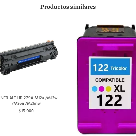
Productos similares
NER ALT HP 279A M12a /M12w
/M26a /M26nw
$15.000