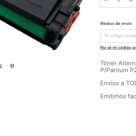
Entregas para el C
Medios de envío
No sé mi código p
Tóner Altern
P/Pantum P
Envíos a TO
Emitimos fac