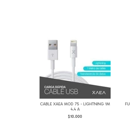
UALY 4.4 AMP –
CABLE XAEA MOD 75 - LIGHTNING 1M
FU
C – 1 MTS
4.4 A
0
$10.000