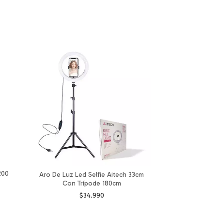
200
FUNDA MA
Aro De Luz Led Selfie Aitech 33cm
13/14/1
Con Trípode 180cm
$
$34.990