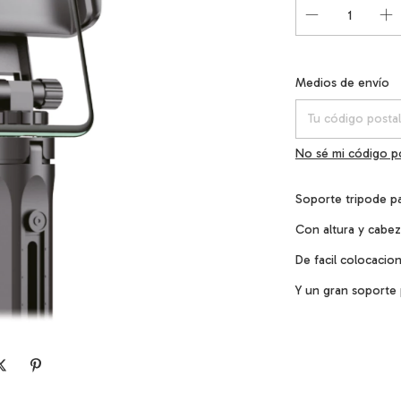
Entregas para el C
Medios de envío
No sé mi código p
Soporte tripode pa
Con altura y cabez
De facil colocacio
Y un gran soporte 