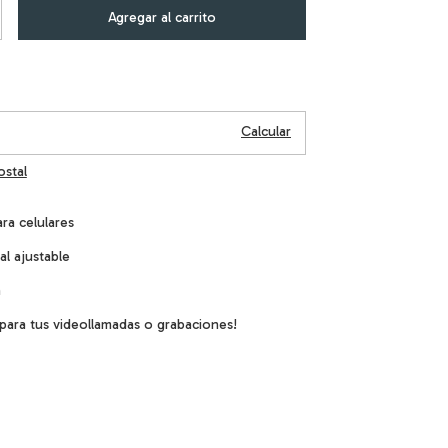
Cambiar CP
P:
Calcular
ostal
ra celulares
al ajustable
n
para tus videollamadas o grabaciones!