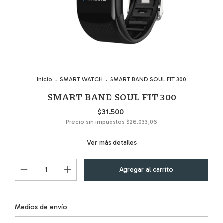
Inicio
.
SMART WATCH
.
SMART BAND SOUL FIT 300
SMART BAND SOUL FIT 300
$31.500
Precio sin impuestos
$26.033,06
Ver más detalles
Cambiar CP
Entregas para el CP:
Medios de envío