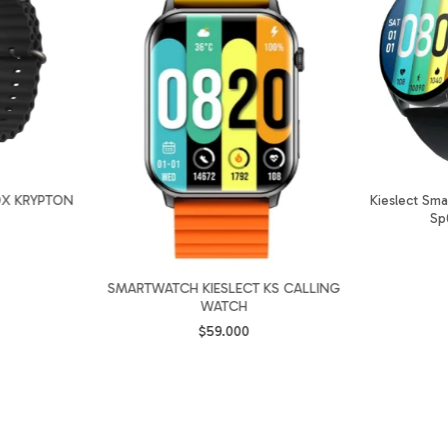
X KRYPTON
Kieslect Sm
Sp
SMARTWATCH KIESLECT KS CALLING
WATCH
$59.000