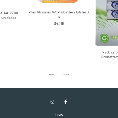
Pilas Alcalinas AA Probattery Bilster X
ble AA-2700
4
 2 unidades
$4.116
Pack x2 p
Probatter
Inicio