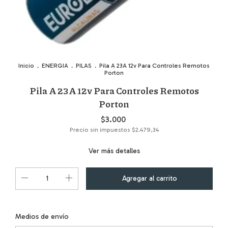
Inicio
.
ENERGIA
.
PILAS
.
Pila A 23A 12v Para Controles Remotos
Porton
Pila A 23A 12v Para Controles Remotos
Porton
$3.000
Precio sin impuestos
$2.479,34
Ver más detalles
Cambiar CP
Entregas para el CP:
Medios de envío